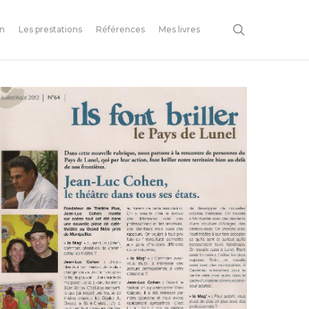
search
on
Les prestations
Références
Mes livres