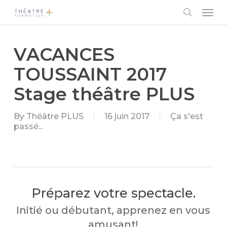
Skip
Men
to
main
search
content
VACANCES
TOUSSAINT 2017
Stage théâtre PLUS
By
Théâtre PLUS
16 juin 2017
Ça s'est
passé...
Préparez votre spectacle.
Initié ou débutant, apprenez en vous
amusant!