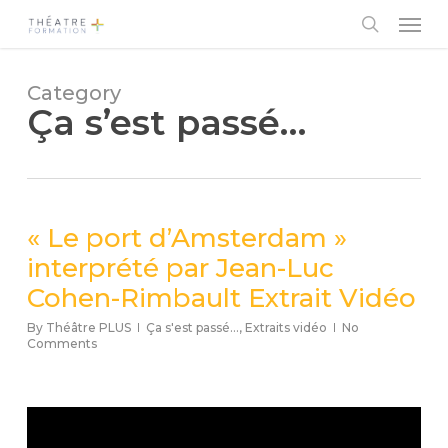
Skip
Men
to
main
search
content
Category
Ça s’est passé…
« Le port d’Amsterdam »
interprété par Jean-Luc
Cohen-Rimbault Extrait Vidéo
By
Théâtre PLUS
Ça s'est passé...
,
Extraits vidéo
No
Comments