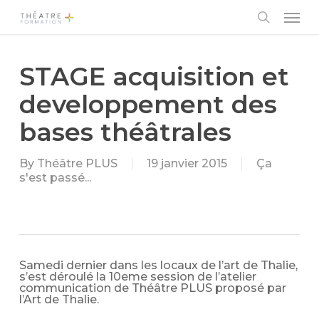
Skip
Men
to
main
search
content
STAGE acquisition et
developpement des
bases théâtrales
By
Théâtre PLUS
19 janvier 2015
Ça
s'est passé...
Samedi dernier dans les locaux de l’art de Thalie,
s’est déroulé la 10eme session de l’atelier
communication de Théâtre PLUS proposé par
l’Art de Thalie.